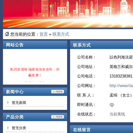
您当前的位置：
首页
»
联系方式
网站公告
联系方式
公司名称：
以色列海法诺
公司地址：
英格兰和威尔
热烈全国各地朋友洽淡合作，共
赢发展！
公司电话：
13183238381
联系人：孟绢
公司网址：
http://www.h
电话：13183238381
新闻中心
联 系 人：
孟绢 （女士
暂无新闻
即时通讯：
在线状态：
当前离线
产品分类
暂无分类
在线留言